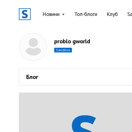
Новини
Топ-блоги
Клуб
S
problo gworld
sandbox
Блог