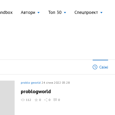
andbox
Автори
Топ 30
Спецпроект
Свіжі
problo gworld
24 січня 2022 05:28
problogworld
112
0
0
0