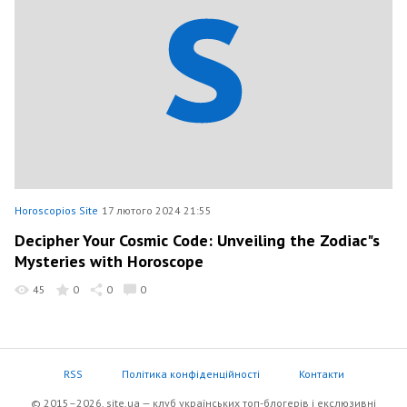
Horoscopios Site
17 лютого 2024 21:55
Decipher Your Cosmic Code: Unveiling the Zodiac"s
Mysteries with Horoscope
45
0
0
0
RSS
Політика конфіденційності
Контакти
© 2015–2026, site.ua — клуб українських топ-блогерів i екслюзивнi