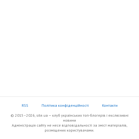
RSS
Політика конфіденційності
Контакти
© 2015–2026, site.ua — клуб українських топ-блогерів i екслюзивнi
новини
Адміністрація сайту не несе відповідальності за зміст матеріалів,
розміщених користувачами.