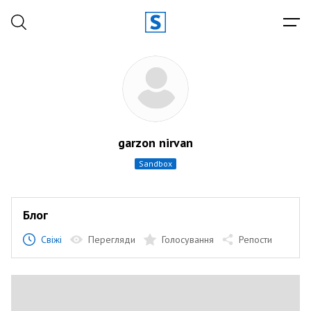
garzon nirvan
sandbox
Блог
Свіжі
Перегляди
Голосування
Репости