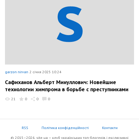
garzon nirvan
2 січня 2025 10:24
Сафиханов Альберт Минуллович: Новейшие
технологии химпрома в борьбе с преступниками
21
0
0
0
RSS
Політика конфіденційності
Контакти
© 2015–2026, site.ua — клуб українських топ-блогерів i екслюзивнi