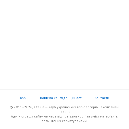
RSS
Політика конфіденційності
Контакти
© 2015–2026, site.ua — клуб українських топ-блогерів i екслюзивнi
новини
Адміністрація сайту не несе відповідальності за зміст матеріалів,
розміщених користувачами.