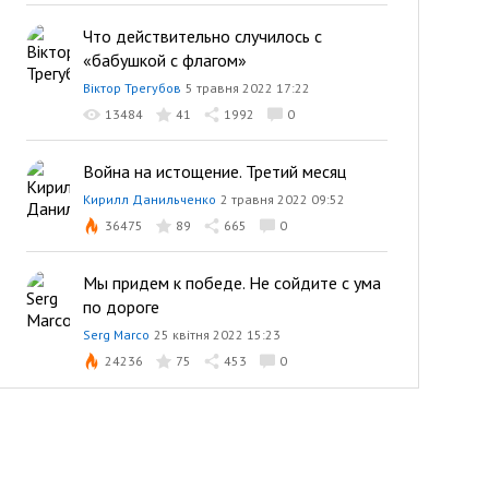
Что действительно случилось с
«бабушкой с флагом»
Віктор Трегубов
5 травня 2022 17:22
13484
41
1992
0
Война на истощение. Третий месяц
Кирилл Данильченко
2 травня 2022 09:52
36475
89
665
0
Мы придем к победе. Не сойдите с ума
по дороге
Serg Marco
25 квітня 2022 15:23
24236
75
453
0