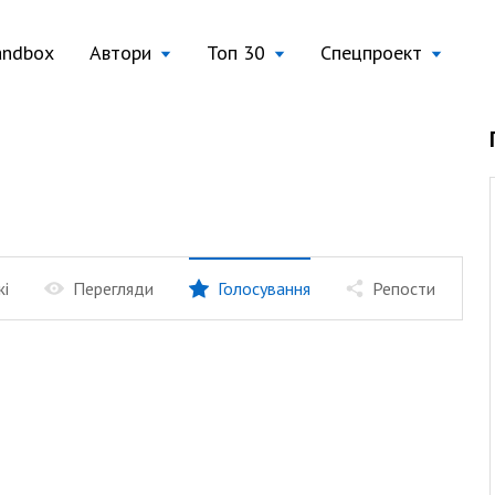
andbox
Автори
Топ 30
Спецпроект
жі
Перегляди
Голосування
Репости