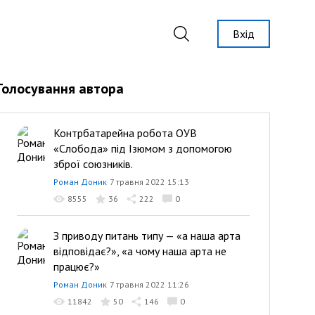
Вхід
Голосування автора
Контрбатарейна робота ОУВ
«Слобода» під Ізюмом з допомогою
зброї союзників.
Роман Доник
7 травня 2022 15:13
8555
36
222
0
З приводу питань типу — «а наша арта
відповідає?», «а чому наша арта не
працює?»
Роман Доник
7 травня 2022 11:26
11842
50
146
0