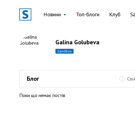
Новини
Топ-блоги
Клуб
S
Galina Golubeva
sandbox
Блог
Сві
Поки що немає постів