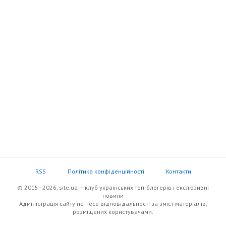
RSS
Політика конфіденційності
Контакти
© 2015–2026, site.ua — клуб українських топ-блогерів i екслюзивнi
новини
Адміністрація сайту не несе відповідальності за зміст матеріалів,
розміщених користувачами.