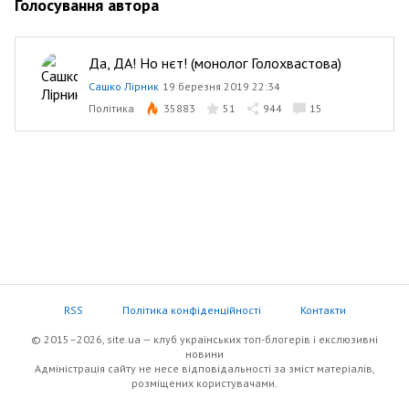
Голосування автора
Да, ДА! Но нєт! (монолог Голохвастова)
Сашко Лірник
19 березня 2019 22:34
Політика
35883
51
944
15
RSS
Політика конфіденційності
Контакти
© 2015–2026, site.ua — клуб українських топ-блогерів i екслюзивнi
новини
Адміністрація сайту не несе відповідальності за зміст матеріалів,
розміщених користувачами.