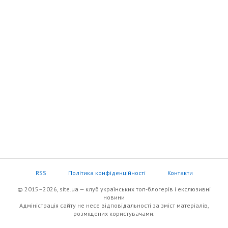
RSS
Політика конфіденційності
Контакти
© 2015–2026, site.ua — клуб українських топ-блогерів i екслюзивнi
новини
Адміністрація сайту не несе відповідальності за зміст матеріалів,
розміщених користувачами.