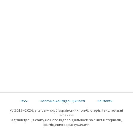
RSS
Політика конфіденційності
Контакти
© 2015–2026, site.ua — клуб українських топ-блогерів i екслюзивнi
новини
Адміністрація сайту не несе відповідальності за зміст матеріалів,
розміщених користувачами.