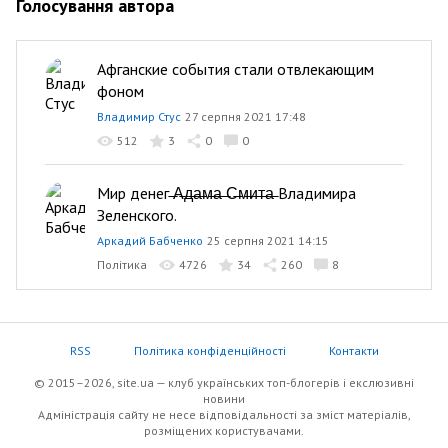
Голосування автора
Афганские события стали отвлекающим
фоном
Владимир Стус
27 серпня 2021 17:48
512
3
0
0
Мир денег ̶А̶д̶а̶м̶а̶ ̶С̶м̶и̶т̶а̶ Владимира
Зеленского.
Аркадий Бабченко
25 серпня 2021 14:15
Політика
4726
34
260
8
RSS
Політика конфіденційності
Контакти
© 2015–2026, site.ua — клуб українських топ-блогерів i екслюзивнi
новини
Адміністрація сайту не несе відповідальності за зміст матеріалів,
розміщених користувачами.