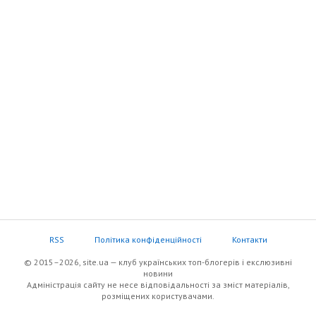
RSS
Політика конфіденційності
Контакти
© 2015–2026, site.ua — клуб українських топ-блогерів i екслюзивнi
новини
Адміністрація сайту не несе відповідальності за зміст матеріалів,
розміщених користувачами.