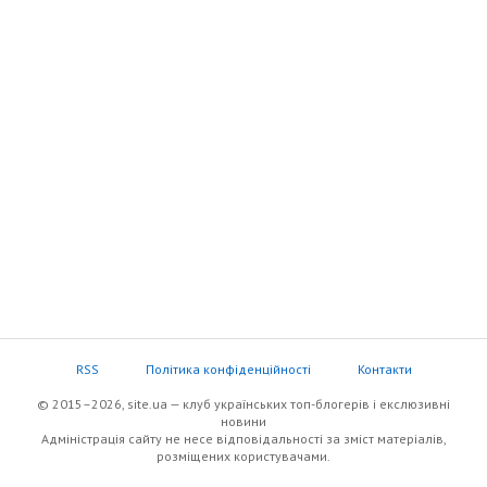
RSS
Політика конфіденційності
Контакти
© 2015–2026, site.ua — клуб українських топ-блогерів i екслюзивнi
новини
Адміністрація сайту не несе відповідальності за зміст матеріалів,
розміщених користувачами.