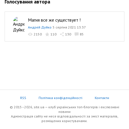
Голосування автора
Магия все же существует !
Андрей Дуйко
5 серпня 2021 13:37
2150
110
130
85
RSS
Політика конфіденційності
Контакти
© 2015–2026, site.ua — клуб українських топ-блогерів i екслюзивнi
новини
Адміністрація сайту не несе відповідальності за зміст матеріалів,
розміщених користувачами.