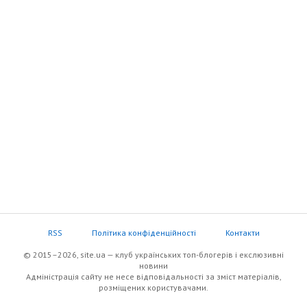
RSS
Політика конфіденційності
Контакти
© 2015–2026, site.ua — клуб українських топ-блогерів i екслюзивнi
новини
Адміністрація сайту не несе відповідальності за зміст матеріалів,
розміщених користувачами.