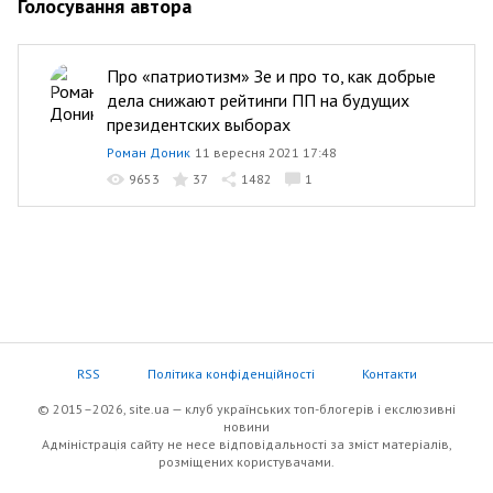
Голосування автора
Про «патриотизм» Зе и про то, как добрые
дела снижают рейтинги ПП на будущих
президентских выборах
Роман Доник
11 вересня 2021 17:48
9653
37
1482
1
RSS
Політика конфіденційності
Контакти
© 2015–2026, site.ua — клуб українських топ-блогерів i екслюзивнi
новини
Адміністрація сайту не несе відповідальності за зміст матеріалів,
розміщених користувачами.