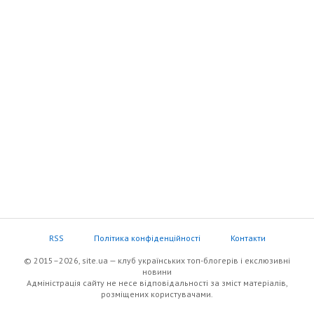
RSS
Політика конфіденційності
Контакти
© 2015–2026, site.ua — клуб українських топ-блогерів i екслюзивнi
новини
Адміністрація сайту не несе відповідальності за зміст матеріалів,
розміщених користувачами.