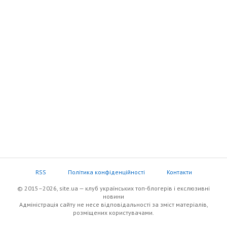
RSS
Політика конфіденційності
Контакти
© 2015–2026, site.ua — клуб українських топ-блогерів i екслюзивнi
новини
Адміністрація сайту не несе відповідальності за зміст матеріалів,
розміщених користувачами.