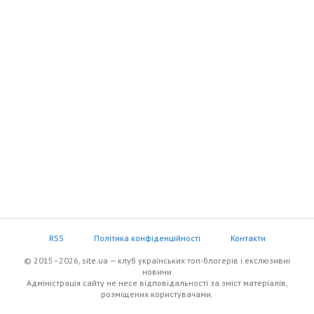
RSS
Політика конфіденційності
Контакти
© 2015–2026, site.ua — клуб українських топ-блогерів i екслюзивнi
новини
Адміністрація сайту не несе відповідальності за зміст матеріалів,
розміщених користувачами.