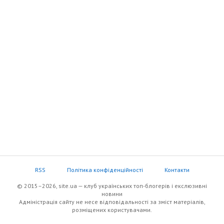
RSS
Політика конфіденційності
Контакти
© 2015–2026, site.ua — клуб українських топ-блогерів i екслюзивнi
новини
Адміністрація сайту не несе відповідальності за зміст матеріалів,
розміщених користувачами.