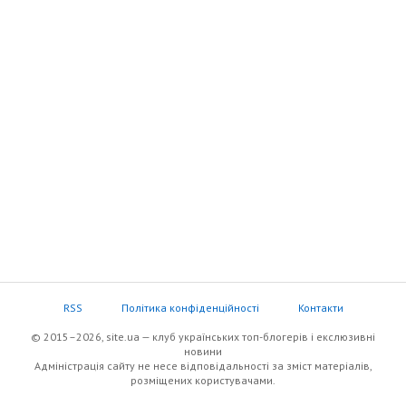
RSS
Політика конфіденційності
Контакти
© 2015–2026, site.ua — клуб українських топ-блогерів i екслюзивнi
новини
Адміністрація сайту не несе відповідальності за зміст матеріалів,
розміщених користувачами.