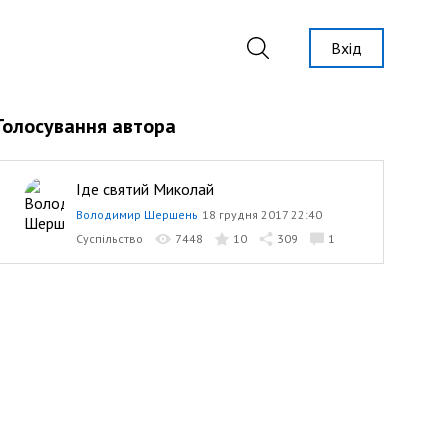
Вхід
Голосування автора
Іде святий Миколай
Володимир Шершень
18 грудня 2017 22:40
Суспільство
7448
10
309
1