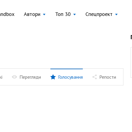
andbox
Автори
Топ 30
Спецпроект
жі
Перегляди
Голосування
Репости