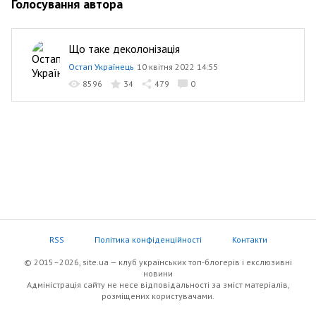
Голосування автора
Що таке деколонізація
Остап Українець
10 квітня 2022 14:55
8596
34
479
0
RSS
Політика конфіденційності
Контакти
© 2015–2026, site.ua — клуб українських топ-блогерів i екслюзивнi
новини
Адміністрація сайту не несе відповідальності за зміст матеріалів,
розміщених користувачами.