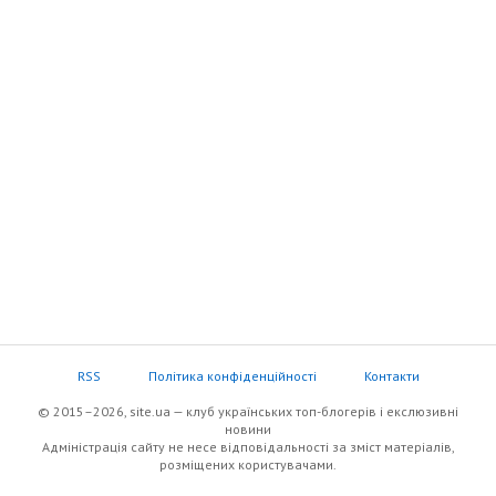
RSS
Політика конфіденційності
Контакти
© 2015–2026, site.ua — клуб українських топ-блогерів i екслюзивнi
новини
Адміністрація сайту не несе відповідальності за зміст матеріалів,
розміщених користувачами.