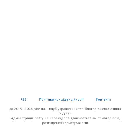
RSS
Політика конфіденційності
Контакти
© 2015–2026, site.ua — клуб українських топ-блогерів i екслюзивнi
новини
Адміністрація сайту не несе відповідальності за зміст матеріалів,
розміщених користувачами.