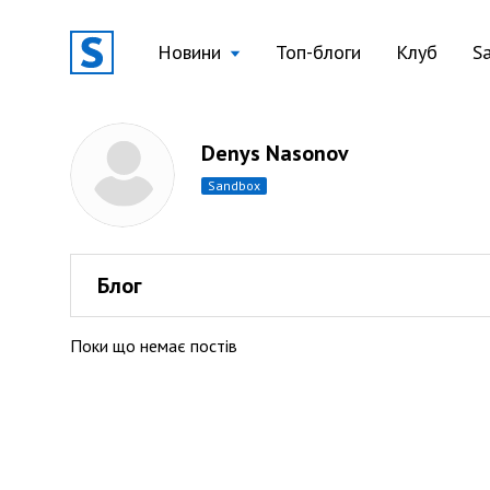
Новини
Топ-блоги
Клуб
S
Denys Nasonov
sandbox
Блог
Поки що немає постів