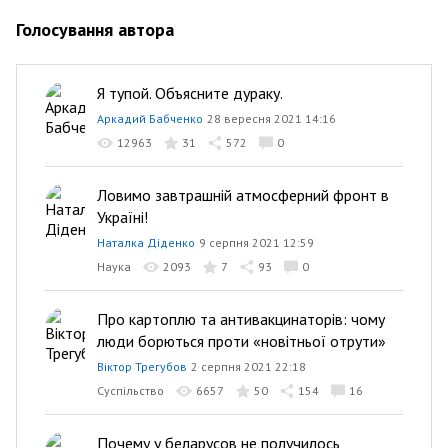
Голосування автора
Я тупой. Объясните дураку.
Аркадий Бабченко
28 вересня 2021 14:16
12963
31
572
0
Ловимо завтрашній атмосферний фронт в
Україні!
Наталка Діденко
9 серпня 2021 12:59
Наука
2093
7
93
0
Про картоплю та антивакцинаторів: чому
люди борються проти «новітньої отрути»
Віктор Трегубов
2 серпня 2021 22:18
Суспільство
6657
50
154
16
Почему у беларусов не получилось