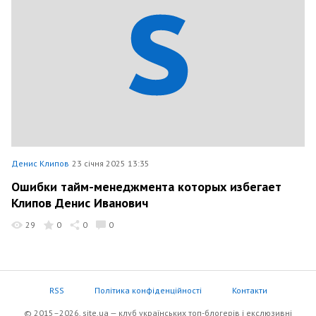
Денис Клипов
23 січня 2025 13:35
Ошибки тайм-менеджмента которых избегает
Клипов Денис Иванович
29
0
0
0
RSS
Політика конфіденційності
Контакти
© 2015–2026, site.ua — клуб українських топ-блогерів i екслюзивнi