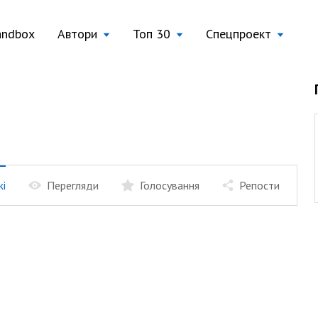
andbox
Автори
Топ 30
Спецпроект
жі
Перегляди
Голосування
Репости