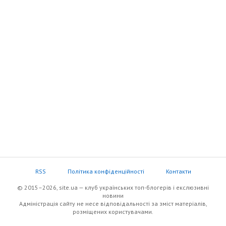
RSS
Політика конфіденційності
Контакти
© 2015–2026, site.ua — клуб українських топ-блогерів i екслюзивнi
новини
Адміністрація сайту не несе відповідальності за зміст матеріалів,
розміщених користувачами.