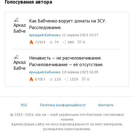
Голосування автора
Как Бабченко ворует донаты на ЗСУ.
Расследование.
Аркадий Бабченко
12 червня 2023 10:27
71929
79
480
0
Ненависть — не расчеловечивание.
Расчеловечивание — её отсутствие.
Аркадий Бабченко
10 червня 2023 16:03
67057
120
1329
0
RSS
Політика конфіденційності
Контакти
© 2015–2026, site.ua — клуб українських топ-блогерів i екслюзивнi
новини
Адміністрація сайту не несе відповідальності за зміст матеріалів,
розміщених користувачами.