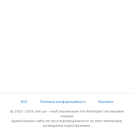
RSS
Політика конфіденційності
Контакти
© 2015–2026, site.ua — клуб українських топ-блогерів i екслюзивнi
новини
Адміністрація сайту не несе відповідальності за зміст матеріалів,
розміщених користувачами.