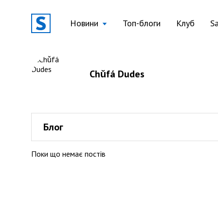
Новини
Топ-блоги
Клуб
S
Chǔfá Dudes
Блог
Поки що немає постів