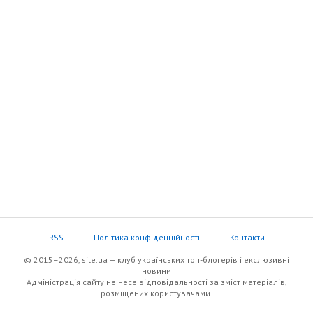
RSS
Політика конфіденційності
Контакти
© 2015–2026, site.ua — клуб українських топ-блогерів i екслюзивнi
новини
Адміністрація сайту не несе відповідальності за зміст матеріалів,
розміщених користувачами.