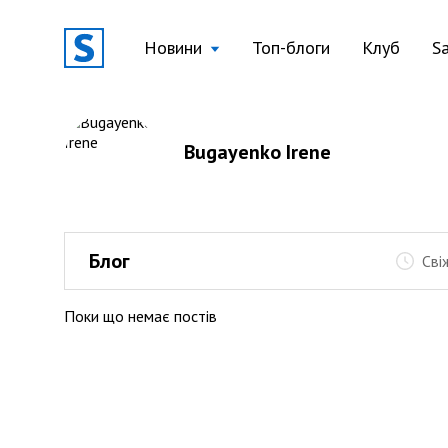
Новини
Топ-блоги
Клуб
S
Bugayenko Irene
Блог
Сві
Поки що немає постів