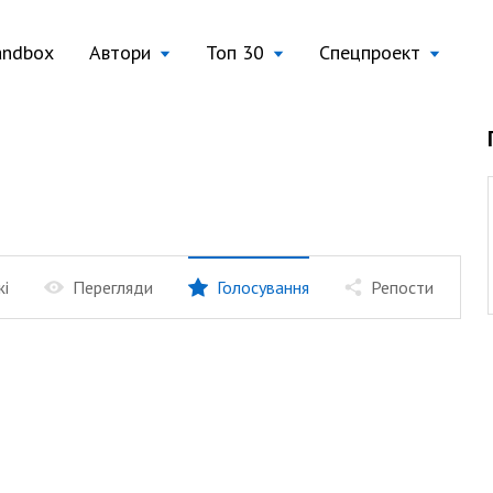
andbox
Автори
Топ 30
Спецпроект
жі
Перегляди
Голосування
Репости