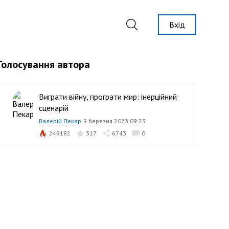
Вхід
Голосування автора
Виграти війну, програти мир: інерційний
сценарій
Валерій Пекар
9 березня 2023 09:23
249182
317
6743
0