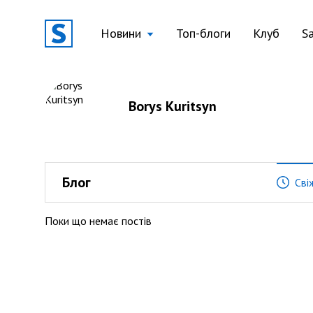
Новини
Топ-блоги
Клуб
S
Borys Kuritsyn
Блог
Сві
Поки що немає постів