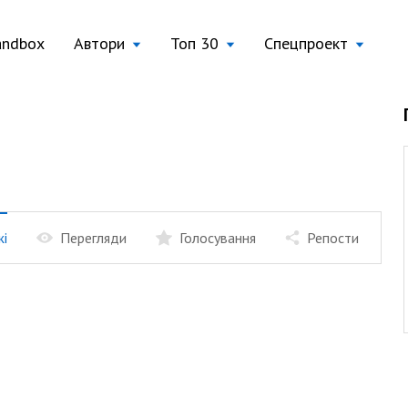
andbox
Автори
Топ 30
Спецпроект
жі
Перегляди
Голосування
Репости