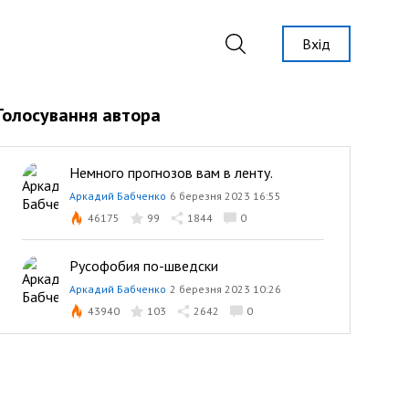
Вхід
Голосування автора
Немного прогнозов вам в ленту.
Аркадий Бабченко
6 березня 2023 16:55
46175
99
1844
0
Русофобия по-шведски
Аркадий Бабченко
2 березня 2023 10:26
43940
103
2642
0