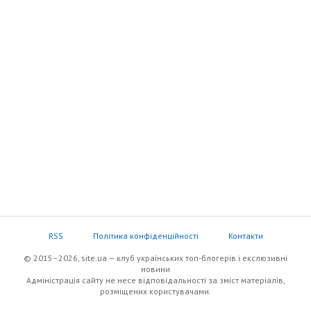
RSS
Політика конфіденційності
Контакти
© 2015–2026, site.ua — клуб українських топ-блогерів i екслюзивнi
новини
Адміністрація сайту не несе відповідальності за зміст матеріалів,
розміщених користувачами.