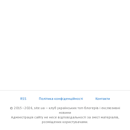
RSS
Політика конфіденційності
Контакти
© 2015–2026, site.ua — клуб українських топ-блогерів i екслюзивнi
новини
Адміністрація сайту не несе відповідальності за зміст матеріалів,
розміщених користувачами.