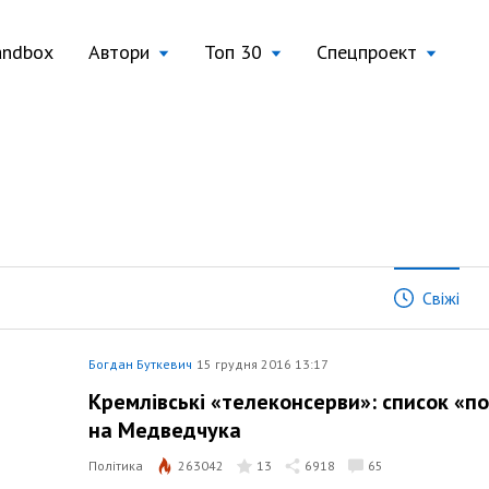
andbox
Автори
Топ 30
Спецпроект
Свіжі
Богдан Буткевич
15 грудня 2016 13:17
Кремлівські «телеконсерви»: список «по
на Медведчука
Політика
263042
13
6918
65