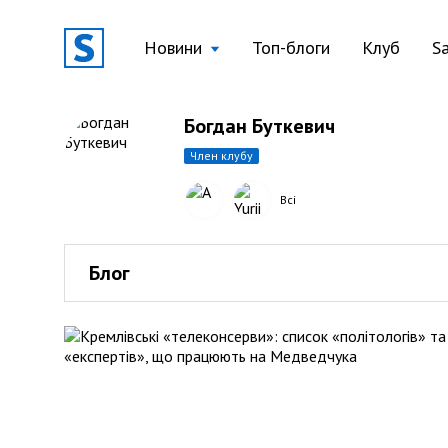
Новини
Топ-блоги
Клуб
S
Богдан Буткевич
член клубу
Всі
Блог