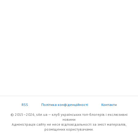
RSS
Політика конфіденційності
Контакти
© 2015–2026, site.ua — клуб українських топ-блогерів i екслюзивнi
новини
Адміністрація сайту не несе відповідальності за зміст матеріалів,
розміщених користувачами.