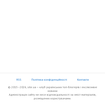
RSS
Політика конфіденційності
Контакти
© 2015–2026, site.ua — клуб українських топ-блогерів i екслюзивнi
новини
Адміністрація сайту не несе відповідальності за зміст матеріалів,
розміщених користувачами.