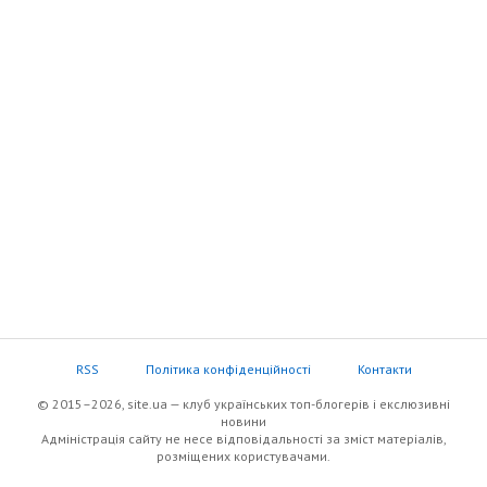
RSS
Політика конфіденційності
Контакти
© 2015–2026, site.ua — клуб українських топ-блогерів i екслюзивнi
новини
Адміністрація сайту не несе відповідальності за зміст матеріалів,
розміщених користувачами.