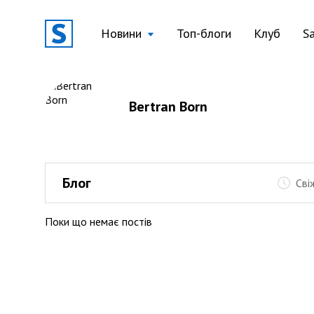
Новини
Топ-блоги
Клуб
S
Bertran Born
Блог
Сві
Поки що немає постів