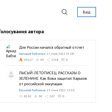
Вхід
Голосування автора
Для России начался обратный отсчет
Аркадий Бабченко
27 січня 2022 15:28
43117
69
1318
0
ЛЫСЫЙ-ЛЕТОПИСЕЦ. РАССКАЗЫ О
ЗЕЛЕНИНЕ. Как Вова защитил Харьков
от российской оккупации
Василий Рыбников
23 січня 2022 13:50
8130
38
207
0