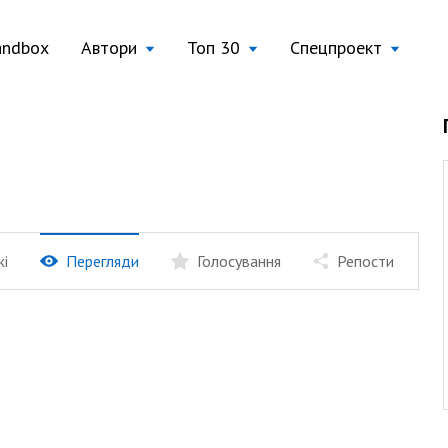
andbox
Автори
Топ 30
Спецпроект
жі
Перегляди
Голосування
Репости