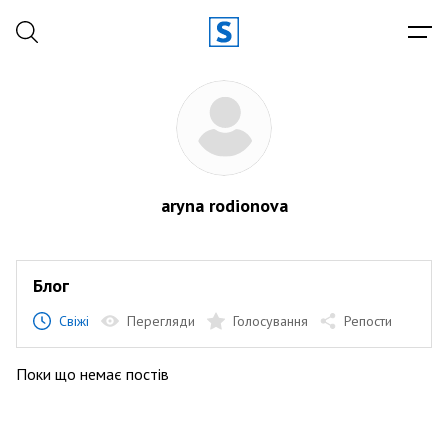
aryna rodionova
Блог
Свіжі
Перегляди
Голосування
Репости
Поки що немає постів