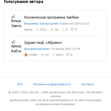
Голосування автора
Космическая программа Замбии
Владимир Завгородний
3 вересня 2024 12:31
Наука
5522
18
0
0
Здравствуй, «Абрамс»
Аркадий Бабченко
29 квітня 2022 12:59
59681
50
2624
0
RSS
Політика конфіденційності
Контакти
© 2015–2026, site.ua — клуб українських топ-блогерів i екслюзивнi
новини
Адміністрація сайту не несе відповідальності за зміст матеріалів,
розміщених користувачами.