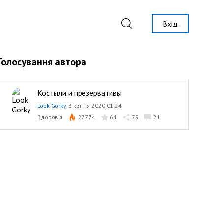
Вхід
Голосування автора
Костыли и презервативы
Look Gorky
3 квітня 2020 01:24
Здоров’я
27774
64
79
21