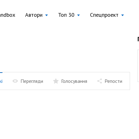
andbox
Автори
Топ 30
Спецпроект
жі
Перегляди
Голосування
Репости