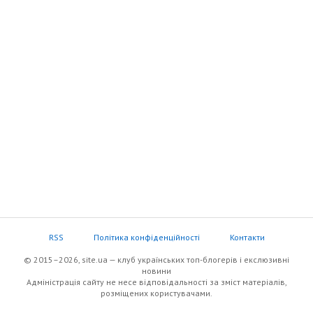
RSS
Політика конфіденційності
Контакти
© 2015–2026, site.ua — клуб українських топ-блогерів i екслюзивнi
новини
Адміністрація сайту не несе відповідальності за зміст матеріалів,
розміщених користувачами.