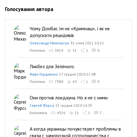
Голосування автора
Чому Донбас їм не «Кримнаш», і як не
допускати рецидивів
Олександр Михельсон
31 січня 2021 10:22
Політика
3924
15
1
0
Ликбез для Зелёного.
Марк Гордиенко
27 грудня 2020 12:08
Політика
7389
43
1
9
Они против локдауна. Но я не с ними
Сергей Фурса
15 грудня 2020 14:35
Економіка
4326
21
1
7
А когда украинцы почувствуют проблемы в
связи с заморозкой сотрудничества с