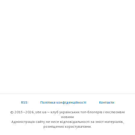
RSS
Політика конфіденційності
Контакти
© 2015–2026, site.ua — клуб українських топ-блогерів i екслюзивнi
новини
Адміністрація сайту не несе відповідальності за зміст матеріалів,
розміщених користувачами.