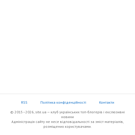
RSS
Політика конфіденційності
Контакти
© 2015–2026, site.ua — клуб українських топ-блогерів i екслюзивнi
новини
Адміністрація сайту не несе відповідальності за зміст матеріалів,
розміщених користувачами.