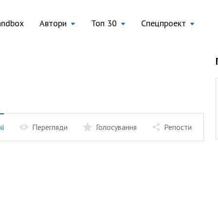
andbox
Автори
Топ 30
Спецпроект
жі
Перегляди
Голосування
Репости